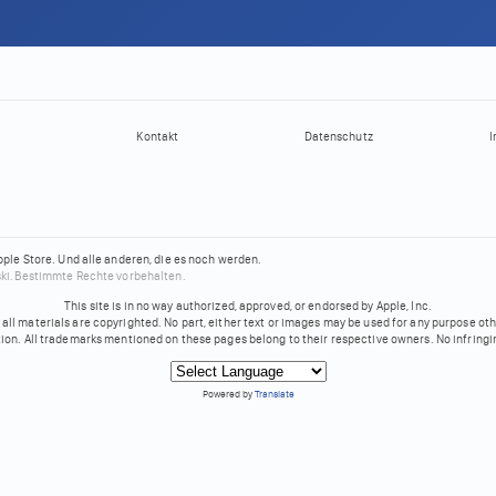
Kontakt
Datenschutz
I
pple Store.
Und alle anderen, die es noch werden.
ki.
Bestimmte Rechte vorbehalten.
This site is in no way authorized, approved, or endorsed by Apple, Inc.
all materials are copyrighted. No part, either text or images may be used for any purpose ot
tion. All trademarks mentioned on these pages belong to their respective owners. No infringi
Powered by
Translate