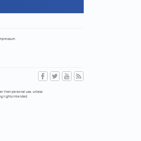
mpressum
her than personal use, unless
ng rights intended.