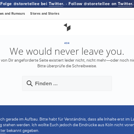
Folge @storetellee bei
Twitter
. · Follow @storetellee on
Twitter
.
ws
and Rumours
Stores
and Stories
404
We would never leave you.
 von Dir angeforderte Seite existiert leider nicht, nicht mehr—oder noch ni
Bitte überprüfe die Schreibweise.
ich gerade im Aufbau. Bitte habt für Verständnis, dass alle Inhalte erst i
tehen werden. Ich wollte Euch jedoch die Eindrücke aus Köln nicht voren
tter
bekannt gegeben.