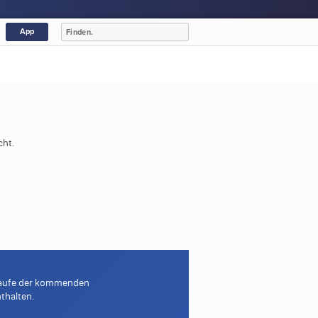
App
cht.
m Laufe der kommenden
thalten.