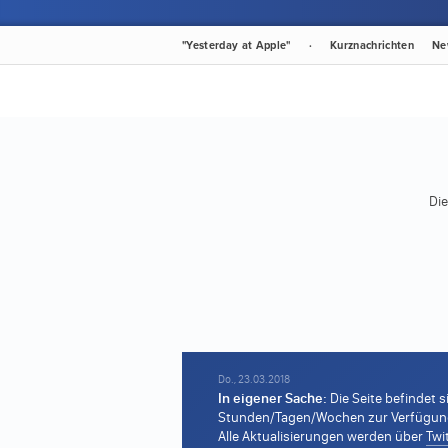
"Yesterday at Apple"
·
Kurznachrichten
Ne
Die
Do., 23.03.2018
In eigener Sache:
Die Seite befindet s
Stunden/Tagen/Wochen zur Verfügung s
Alle Aktualisierungen werden über
Twi