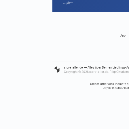
App
storeteller.de — Alles über Deinen Lieblings-A
Copyright © 2026 storeteller.de, Filip Chudzins
Unless otherwise indicated, 
explicit authoriza