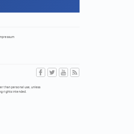
mpressum
her than personal use, unless
ng rights intended.