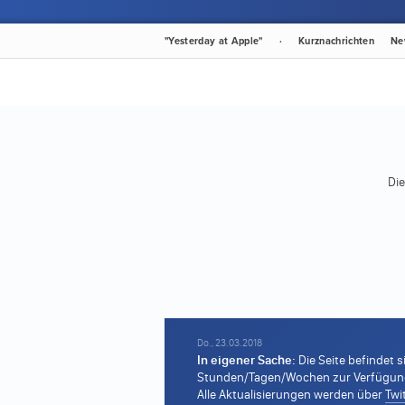
"Yesterday at Apple"
·
Kurznachrichten
Ne
Die
Do., 23.03.2018
In eigener Sache:
Die Seite befindet s
Stunden/Tagen/Wochen zur Verfügung s
Alle Aktualisierungen werden über
Twi