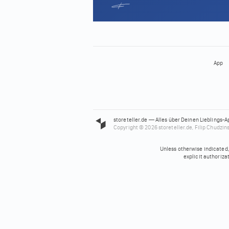
App
storeteller.de — Alles über Deinen Lieblings-A
Copyright © 2026 storeteller.de, Filip Chudzins
Unless otherwise indicated, 
explicit authoriza