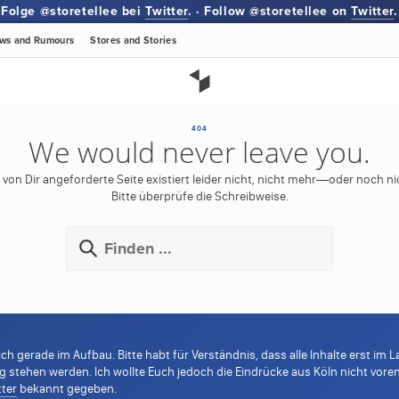
Folge @storetellee bei
Twitter
. · Follow @storetellee on
Twitter
.
ws
and Rumours
Stores
and Stories
404
We would never leave you.
 von Dir angeforderte Seite existiert leider nicht, nicht mehr—oder noch ni
Bitte überprüfe die Schreibweise.
ich gerade im Aufbau. Bitte habt für Verständnis, dass alle Inhalte erst i
tehen werden. Ich wollte Euch jedoch die Eindrücke aus Köln nicht voren
tter
bekannt gegeben.