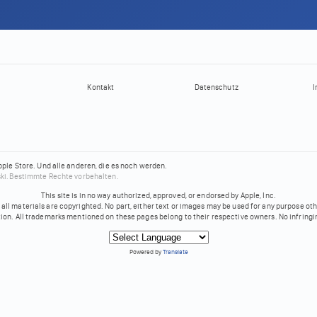
Kontakt
Datenschutz
I
pple Store.
Und alle anderen, die es noch werden.
ki.
Bestimmte Rechte vorbehalten.
This site is in no way authorized, approved, or endorsed by Apple, Inc.
all materials are copyrighted. No part, either text or images may be used for any purpose ot
tion. All trademarks mentioned on these pages belong to their respective owners. No infringi
Powered by
Translate