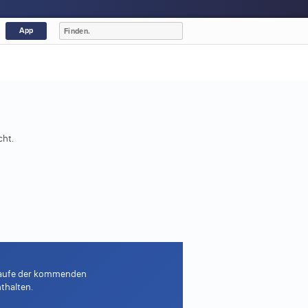
App
cht.
m Laufe der kommenden
thalten.