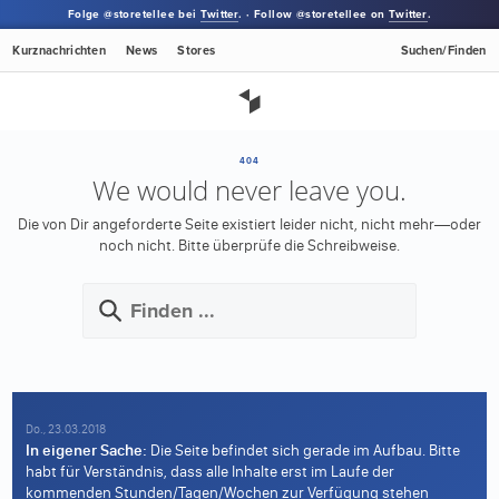
Folge @storetellee bei
Twitter
. · Follow @storetellee on
Twitter
.
Kurznachrichten
News
Stores
Suchen/Finden
404
We would never leave you.
Die von Dir angeforderte Seite existiert leider nicht, nicht mehr—oder
noch nicht.
Bitte überprüfe die Schreibweise.
Do., 23.03.2018
In eigener Sache:
Die Seite befindet sich gerade im Aufbau. Bitte
habt für Verständnis, dass alle Inhalte erst im Laufe der
kommenden Stunden/Tagen/Wochen zur Verfügung stehen