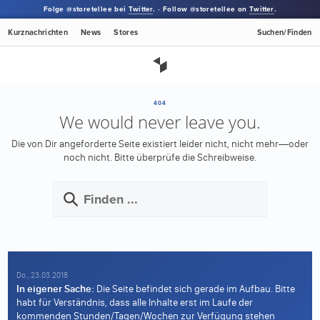
Folge @storetellee bei
Twitter
. · Follow @storetellee on
Twitter
.
Kurznachrichten
News
Stores
Suchen/Finden
404
We would never leave you.
Die von Dir angeforderte Seite existiert leider nicht, nicht mehr—oder
noch nicht.
Bitte überprüfe die Schreibweise.
Do., 23.03.2018
In eigener Sache:
Die Seite befindet sich gerade im Aufbau. Bitte
habt für Verständnis, dass alle Inhalte erst im Laufe der
kommenden Stunden/Tagen/Wochen zur Verfügung stehen