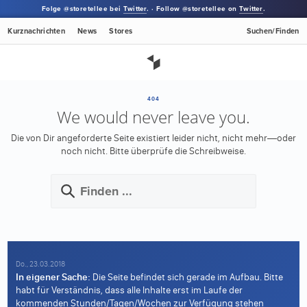
Folge @storetellee bei
Twitter
. · Follow @storetellee on
Twitter
.
Kurznachrichten
News
Stores
Suchen/Finden
404
We would never leave you.
Die von Dir angeforderte Seite existiert leider nicht, nicht mehr—oder
noch nicht.
Bitte überprüfe die Schreibweise.
Do., 23.03.2018
In eigener Sache:
Die Seite befindet sich gerade im Aufbau. Bitte
habt für Verständnis, dass alle Inhalte erst im Laufe der
kommenden Stunden/Tagen/Wochen zur Verfügung stehen