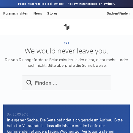
Folge @storetellee bei
Twitter
. · Follow @storetellee on
Twitter
.
Kurznachrichten
News
Stores
Suchen/Finden
404
We would never leave you.
Die von Dir angeforderte Seite existiert leider nicht, nicht mehr—oder
noch nicht.
Bitte überprüfe die Schreibweise.
Do., 23.03.2018
In eigener Sache:
Die Seite befindet sich gerade im Aufbau. Bitte
habt für Verständnis, dass alle Inhalte erst im Laufe der
kommenden Stunden/Tagen/Wochen zur Verfügung stehen