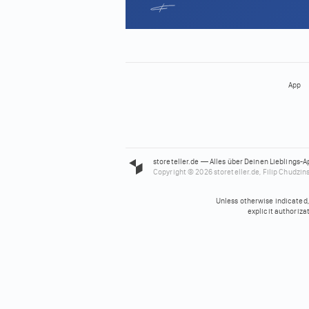
App
storeteller.de — Alles über Deinen Lieblings-A
Copyright © 2026 storeteller.de, Filip Chudzins
Unless otherwise indicated, 
explicit authoriza