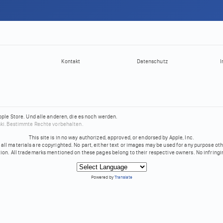
Kontakt
Datenschutz
I
pple Store.
Und alle anderen, die es noch werden.
ki.
Bestimmte Rechte vorbehalten.
This site is in no way authorized, approved, or endorsed by Apple, Inc.
all materials are copyrighted. No part, either text or images may be used for any purpose ot
tion. All trademarks mentioned on these pages belong to their respective owners. No infringi
Powered by
Translate