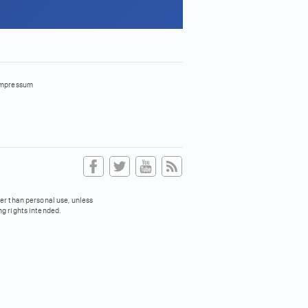
mpressum
her than personal use, unless
ng rights intended.