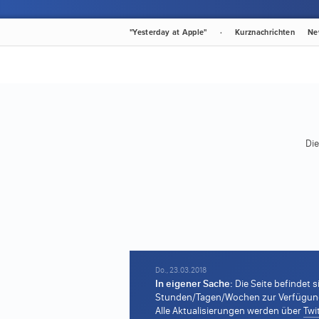
"Yesterday at Apple"
·
Kurznachrichten
Ne
Die
Do., 23.03.2018
In eigener Sache:
Die Seite befindet s
Stunden/Tagen/Wochen zur Verfügung s
Alle Aktualisierungen werden über
Twi