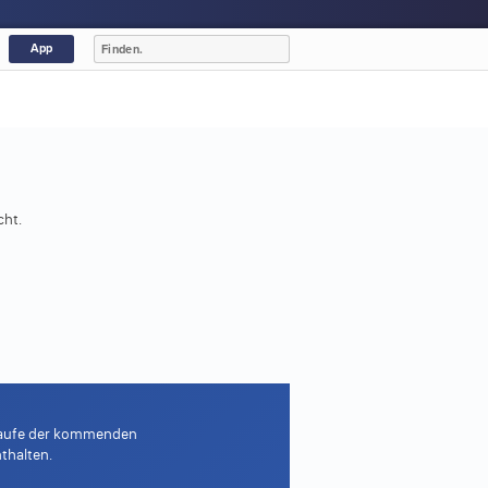
App
cht.
m Laufe der kommenden
thalten.