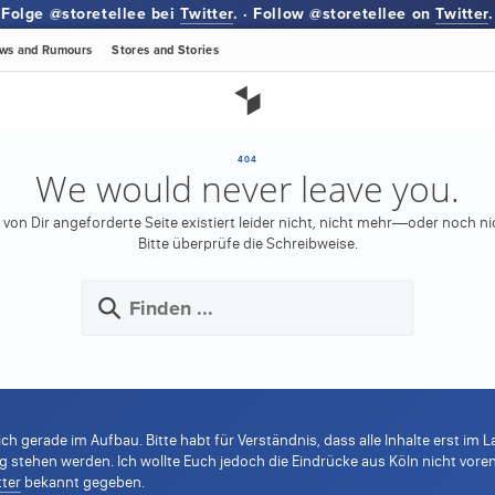
Folge @storetellee bei
Twitter
. · Follow @storetellee on
Twitter
.
ws
and Rumours
Stores
and Stories
404
We would never leave you.
 von Dir angeforderte Seite existiert leider nicht, nicht mehr—oder noch ni
Bitte überprüfe die Schreibweise.
ich gerade im Aufbau. Bitte habt für Verständnis, dass alle Inhalte erst i
tehen werden. Ich wollte Euch jedoch die Eindrücke aus Köln nicht voren
tter
bekannt gegeben.