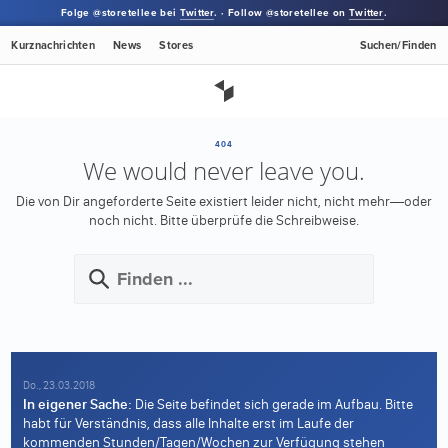
Folge @storetellee bei
Twitter
. · Follow @storetellee on
Twitter
.
Kurznachrichten
News
Stores
Suchen/Finden
404
We would never leave you.
Die von Dir angeforderte Seite existiert leider nicht, nicht mehr—oder
noch nicht.
Bitte überprüfe die Schreibweise.
Do., 23.03.2018
In eigener Sache:
Die Seite befindet sich gerade im Aufbau. Bitte
habt für Verständnis, dass alle Inhalte erst im Laufe der
kommenden Stunden/Tagen/Wochen zur Verfügung stehen