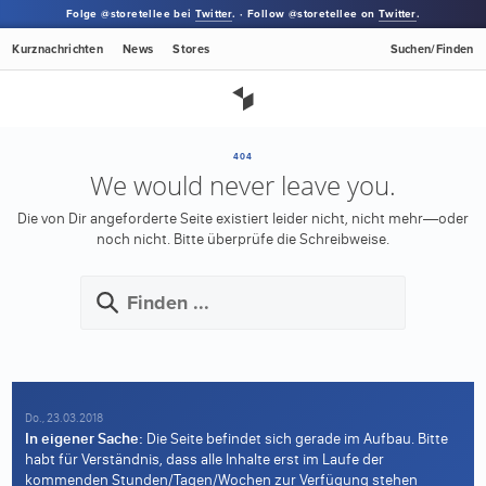
Folge @storetellee bei
Twitter
. · Follow @storetellee on
Twitter
.
Kurznachrichten
News
Stores
Suchen/Finden
404
We would never leave you.
Die von Dir angeforderte Seite existiert leider nicht, nicht mehr—oder
noch nicht.
Bitte überprüfe die Schreibweise.
Do., 23.03.2018
In eigener Sache:
Die Seite befindet sich gerade im Aufbau. Bitte
habt für Verständnis, dass alle Inhalte erst im Laufe der
kommenden Stunden/Tagen/Wochen zur Verfügung stehen