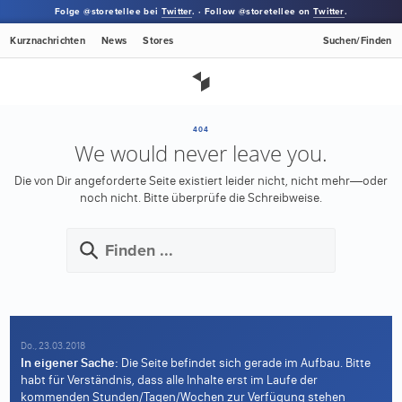
Folge @storetellee bei
Twitter
. · Follow @storetellee on
Twitter
.
Kurznachrichten
News
Stores
Suchen/Finden
404
We would never leave you.
Die von Dir angeforderte Seite existiert leider nicht, nicht mehr—oder
noch nicht.
Bitte überprüfe die Schreibweise.
Do., 23.03.2018
In eigener Sache:
Die Seite befindet sich gerade im Aufbau. Bitte
habt für Verständnis, dass alle Inhalte erst im Laufe der
kommenden Stunden/Tagen/Wochen zur Verfügung stehen