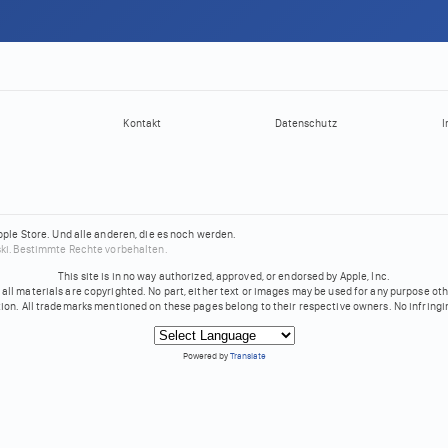
Kontakt
Datenschutz
I
pple Store.
Und alle anderen, die es noch werden.
ki.
Bestimmte Rechte vorbehalten.
This site is in no way authorized, approved, or endorsed by Apple, Inc.
all materials are copyrighted. No part, either text or images may be used for any purpose ot
tion. All trademarks mentioned on these pages belong to their respective owners. No infringi
Powered by
Translate