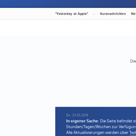
"Yesterday at Apple"
·
Kurznachrichten
Ne
Die
Do., 23.03.2018
In eigener Sache:
Die Seite befindet s
Stunden/Tagen/Wochen zur Verfügung s
Alle Aktualisierungen werden über
Twi