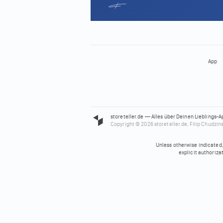
App
storeteller.de — Alles über Deinen Lieblings-A
Copyright © 2026 storeteller.de, Filip Chudzins
Unless otherwise indicated, 
explicit authoriza