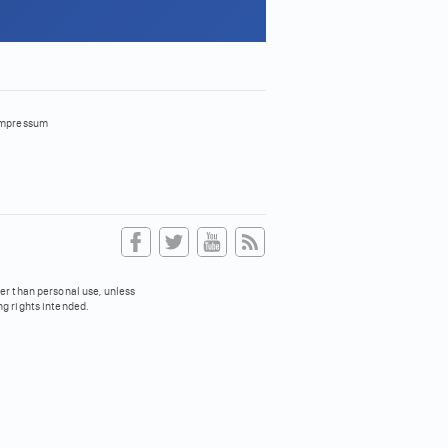
mpressum
her than personal use, unless
ng rights intended.