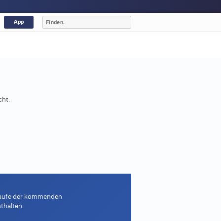
App
cht.
m Laufe der kommenden
thalten.