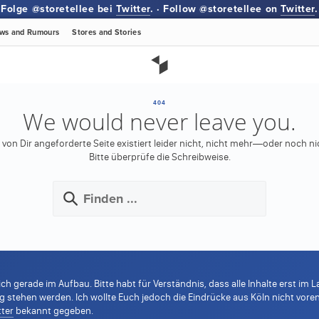
Folge @storetellee bei
Twitter
. · Follow @storetellee on
Twitter
.
ws
and Rumours
Stores
and Stories
404
We would never leave you.
 von Dir angeforderte Seite existiert leider nicht, nicht mehr—oder noch ni
Bitte überprüfe die Schreibweise.
ich gerade im Aufbau. Bitte habt für Verständnis, dass alle Inhalte erst i
tehen werden. Ich wollte Euch jedoch die Eindrücke aus Köln nicht voren
tter
bekannt gegeben.