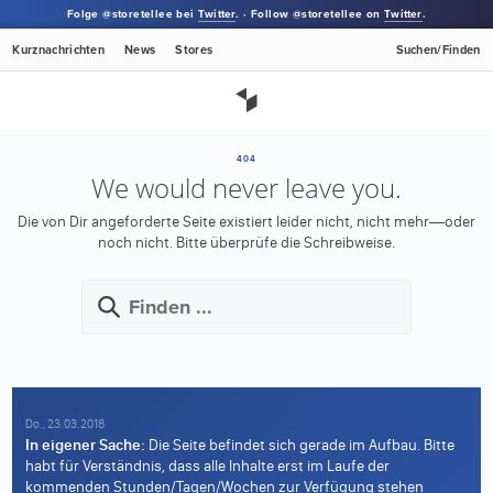
Folge @storetellee bei
Twitter
. · Follow @storetellee on
Twitter
.
Kurznachrichten
News
Stores
Suchen/Finden
404
We would never leave you.
Die von Dir angeforderte Seite existiert leider nicht, nicht mehr—oder
noch nicht.
Bitte überprüfe die Schreibweise.
Do., 23.03.2018
In eigener Sache:
Die Seite befindet sich gerade im Aufbau. Bitte
habt für Verständnis, dass alle Inhalte erst im Laufe der
kommenden Stunden/Tagen/Wochen zur Verfügung stehen