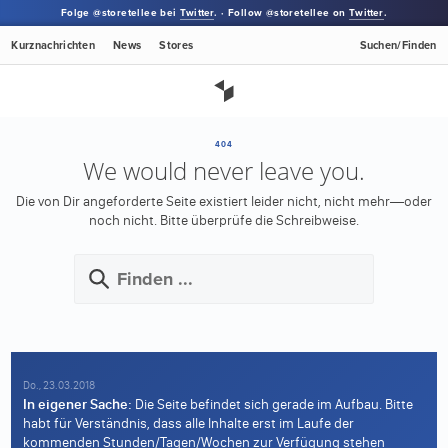
Folge @storetellee bei
Twitter
. · Follow @storetellee on
Twitter
.
Kurznachrichten
News
Stores
Suchen/Finden
404
We would never leave you.
Die von Dir angeforderte Seite existiert leider nicht, nicht mehr—oder
noch nicht.
Bitte überprüfe die Schreibweise.
Do., 23.03.2018
In eigener Sache:
Die Seite befindet sich gerade im Aufbau. Bitte
habt für Verständnis, dass alle Inhalte erst im Laufe der
kommenden Stunden/Tagen/Wochen zur Verfügung stehen