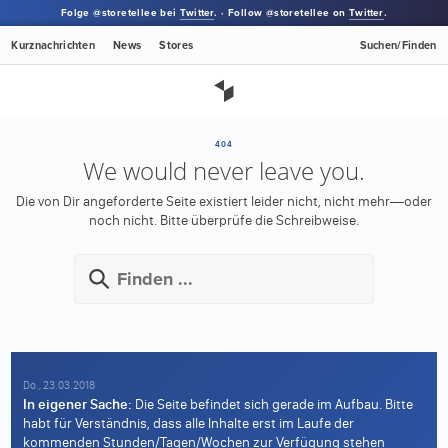
Folge @storetellee bei
Twitter
. · Follow @storetellee on
Twitter
.
Kurznachrichten
News
Stores
Suchen/Finden
404
We would never leave you.
Die von Dir angeforderte Seite existiert leider nicht, nicht mehr—oder
noch nicht.
Bitte überprüfe die Schreibweise.
Do., 23.03.2018
In eigener Sache:
Die Seite befindet sich gerade im Aufbau. Bitte
habt für Verständnis, dass alle Inhalte erst im Laufe der
kommenden Stunden/Tagen/Wochen zur Verfügung stehen