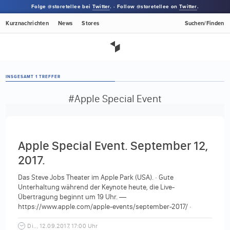
Folge @storetellee bei
Twitter
. · Follow @storetellee on
Twitter
.
Kurznachrichten
News
Stores
Suchen/Finden
INSGESAMT 1 TREFFER
#Apple Special Event
Apple Special Event. September 12,
2017.
Das Steve Jobs Theater im Apple Park (USA). · Gute
Unterhaltung während der Keynote heute, die Live-
Übertragung beginnt um 19 Uhr. —
https://www.apple.com/apple-events/september-2017/ ·
#AppleEvent Foto: @AverySwartz...
Di.., 12.09.2017, 17:00 Uhr