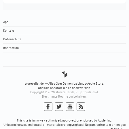
App
Kontakt
Datenschutz
Impressum
storeteller.de — Alles über Deinen Lieblings-Apple Store.
Und alle anderen, die es noch werden.
Copyright © 2026 storeteller.de, Filip Chudzinski.
Bestimmte Rechte vorbehalten.
This site is in no way authorized, approved, or endorsed by Apple, Inc.
Unless otherwise indicated, all materials are copyrighted. No part, either text or images