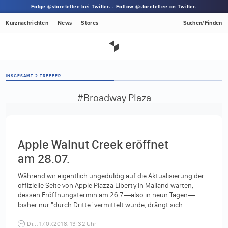
Folge @storetellee bei
Twitter
. · Follow @storetellee on
Twitter
.
Kurznachrichten
News
Stores
Suchen/Finden
INSGESAMT 2 TREFFER
#Broadway Plaza
Apple Walnut Creek eröffnet
am 28.07.
Während wir eigentlich ungeduldig auf die Aktualisierung der
offizielle Seite von Apple Piazza Liberty in Mailand warten,
dessen Eröffnungstermin am 26.7.—also in neun Tagen—
bisher nur "durch Dritte" vermittelt wurde, drängt sich...
Di.., 17.07.2018, 13:32 Uhr