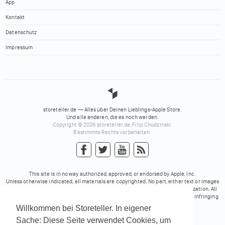
App
Kontakt
Datenschutz
Impressum
storeteller.de — Alles über Deinen Lieblings-Apple Store.
Und alle anderen, die es noch werden.
Copyright © 2026 storeteller.de, Filip Chudzinski.
Bestimmte Rechte vorbehalten.
This site is in no way authorized, approved, or endorsed by Apple, Inc.
Unless otherwise indicated, all materials are copyrighted. No part, either text or images
may be used for any purpose other than personal use, unless explicit authorization. All
trademarks mentioned on these pages belong to their respective owners. No infringing
rights intended.
Willkommen bei Storeteller. In eigener
Sache: Diese Seite verwendet Cookies, um