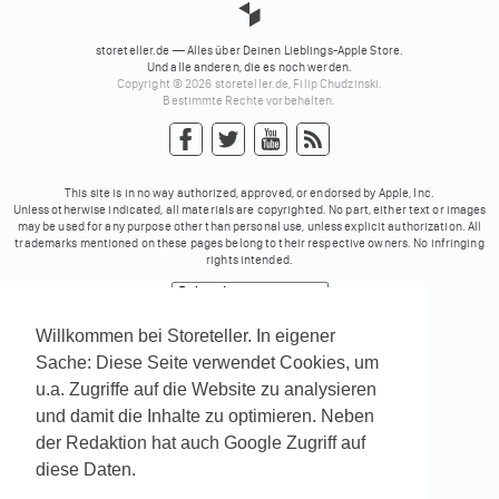
storeteller.de — Alles über Deinen Lieblings-Apple Store.
Und alle anderen, die es noch werden.
Copyright © 2026 storeteller.de, Filip Chudzinski.
Bestimmte Rechte vorbehalten.
This site is in no way authorized, approved, or endorsed by Apple, Inc.
Unless otherwise indicated, all materials are copyrighted. No part, either text or images
may be used for any purpose other than personal use, unless explicit authorization. All
trademarks mentioned on these pages belong to their respective owners. No infringing
rights intended.
Powered by
Translate
Willkommen bei Storeteller. In eigener
Sache: Diese Seite verwendet Cookies, um
u.a. Zugriffe auf die Website zu analysieren
und damit die Inhalte zu optimieren. Neben
der Redaktion hat auch Google Zugriff auf
diese Daten.