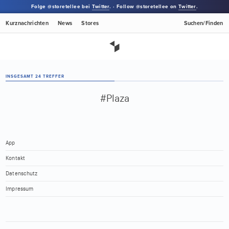
Folge @storetellee bei
Twitter
. · Follow @storetellee on
Twitter
.
Kurznachrichten
News
Stores
Suchen/Finden
INSGESAMT 24 TREFFER
#Plaza
App
Kontakt
Datenschutz
Impressum