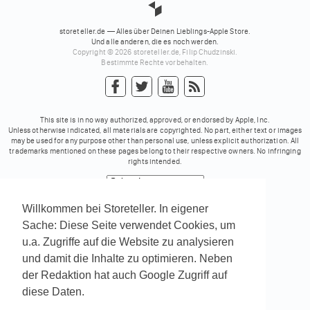
storeteller.de — Alles über Deinen Lieblings-Apple Store.
Und alle anderen, die es noch werden.
Copyright © 2026 storeteller.de, Filip Chudzinski.
Bestimmte Rechte vorbehalten.
This site is in no way authorized, approved, or endorsed by Apple, Inc.
Unless otherwise indicated, all materials are copyrighted. No part, either text or images
may be used for any purpose other than personal use, unless explicit authorization. All
trademarks mentioned on these pages belong to their respective owners. No infringing
rights intended.
Powered by
Translate
Willkommen bei Storeteller. In eigener
Sache: Diese Seite verwendet Cookies, um
u.a. Zugriffe auf die Website zu analysieren
und damit die Inhalte zu optimieren. Neben
der Redaktion hat auch Google Zugriff auf
diese Daten.