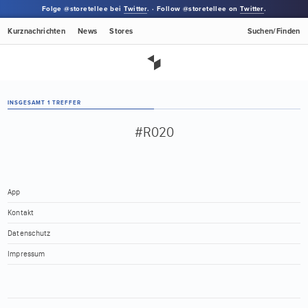
Folge @storetellee bei
Twitter
. · Follow @storetellee on
Twitter
.
Kurznachrichten
News
Stores
Suchen/Finden
INSGESAMT 1 TREFFER
#R020
App
Kontakt
Datenschutz
Impressum