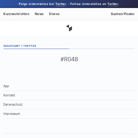
Folge @storetellee bei
Twitter
. · Follow @storetellee on
Twitter
.
Kurznachrichten
News
Stores
Suchen/Finden
INSGESAMT 1 TREFFER
#R048
App
Kontakt
Datenschutz
Impressum