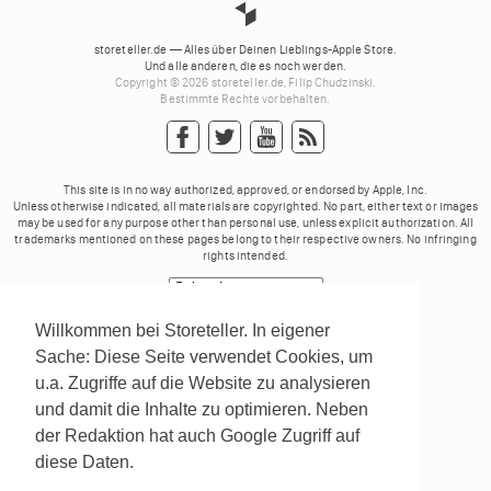
storeteller.de — Alles über Deinen Lieblings-Apple Store.
Und alle anderen, die es noch werden.
Copyright © 2026 storeteller.de, Filip Chudzinski.
Bestimmte Rechte vorbehalten.
This site is in no way authorized, approved, or endorsed by Apple, Inc.
Unless otherwise indicated, all materials are copyrighted. No part, either text or images
may be used for any purpose other than personal use, unless explicit authorization. All
trademarks mentioned on these pages belong to their respective owners. No infringing
rights intended.
Powered by
Translate
Willkommen bei Storeteller. In eigener
Sache: Diese Seite verwendet Cookies, um
u.a. Zugriffe auf die Website zu analysieren
und damit die Inhalte zu optimieren. Neben
der Redaktion hat auch Google Zugriff auf
diese Daten.