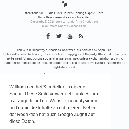
storeteller.de — Alles über Deinen Lieblings-Apple Store.
Und alle anderen, die es noch werden.
Copyright © 2026 storeteller.de, Filip Chudzinski.
Bestimmte Rechte vorbehalten.
This site is in no way authorized, approved, or endorsed by Apple, Inc.
Unless otherwise indicated, all materials are copyrighted. No part, either text or images
may be used for any purpose other than personal use, unless explicit authorization. All
trademarks mentioned on these pages belong to their respective owners. No infringing
rights intended.
Powered by
Translate
Willkommen bei Storeteller. In eigener
Sache: Diese Seite verwendet Cookies, um
u.a. Zugriffe auf die Website zu analysieren
und damit die Inhalte zu optimieren. Neben
der Redaktion hat auch Google Zugriff auf
diese Daten.