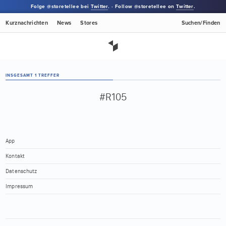
Folge @storetellee bei
Twitter
. · Follow @storetellee on
Twitter
.
Kurznachrichten
News
Stores
Suchen/Finden
INSGESAMT 1 TREFFER
#R105
App
Kontakt
Datenschutz
Impressum