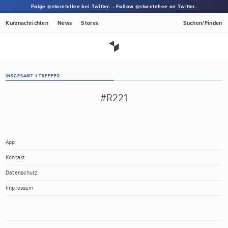
Folge @storetellee bei
Twitter
. · Follow @storetellee on
Twitter
.
Kurznachrichten
News
Stores
Suchen/Finden
INSGESAMT 1 TREFFER
#R221
App
Kontakt
Datenschutz
Impressum