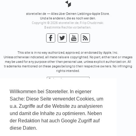
storeteller.de — Alles über Deinen Lieblings-Apple Store.
Und alle anderen, die es noch werden.
Copyright © 2026 storeteller.de, Filip Chudzinski.
Bestimmte Rechte vorbehalten.
This site is in no way authorized, approved, or endorsed by Apple, Inc.
Unless otherwise indicated, all materials are copyrighted. No part, either text or images
may be used for any purpose other than personal use, unless explicit authorization. All
trademarks mentioned on these pages belong to their respective owners. No infringing
rights intended.
Powered by
Translate
Willkommen bei Storeteller. In eigener
Sache: Diese Seite verwendet Cookies, um
u.a. Zugriffe auf die Website zu analysieren
und damit die Inhalte zu optimieren. Neben
der Redaktion hat auch Google Zugriff auf
diese Daten.