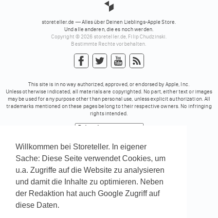
storeteller.de — Alles über Deinen Lieblings-Apple Store.
Und alle anderen, die es noch werden.
Copyright © 2026 storeteller.de, Filip Chudzinski.
Bestimmte Rechte vorbehalten.
This site is in no way authorized, approved, or endorsed by Apple, Inc.
Unless otherwise indicated, all materials are copyrighted. No part, either text or images
may be used for any purpose other than personal use, unless explicit authorization. All
trademarks mentioned on these pages belong to their respective owners. No infringing
rights intended.
Powered by
Translate
Willkommen bei Storeteller. In eigener
Sache: Diese Seite verwendet Cookies, um
u.a. Zugriffe auf die Website zu analysieren
und damit die Inhalte zu optimieren. Neben
der Redaktion hat auch Google Zugriff auf
diese Daten.