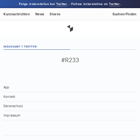
Folge @storetellee bei
Twitter
. · Follow @storetellee on
Twitter
.
Kurznachrichten
News
Stores
Suchen/Finden
INSGESAMT 1 TREFFER
#R233
App
Kontakt
Datenschutz
Impressum