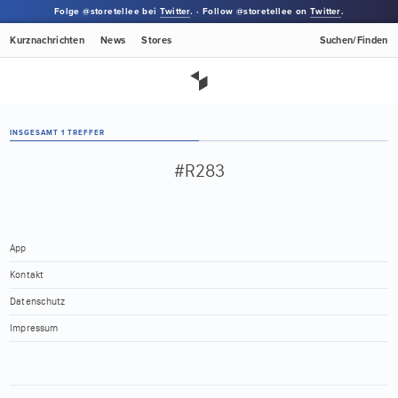
Folge @storetellee bei
Twitter
. · Follow @storetellee on
Twitter
.
Kurznachrichten
News
Stores
Suchen/Finden
INSGESAMT 1 TREFFER
#R283
App
Kontakt
Datenschutz
Impressum