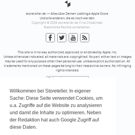
storeteller.de — Alles über Deinen Lieblings-Apple Store.
Und alle anderen, die es noch werden.
Copyright © 2026 storeteller.de, Filip Chudzinski.
Bestimmte Rechte vorbehalten.
This site is in no way authorized, approved, or endorsed by Apple, Inc.
Unless otherwise indicated, all materials are copyrighted. No part, either text or images
may be used for any purpose other than personal use, unless explicit authorization. All
trademarks mentioned on these pages belong to their respective owners. No infringing
rights intended.
Powered by
Translate
Willkommen bei Storeteller. In eigener
Sache: Diese Seite verwendet Cookies, um
u.a. Zugriffe auf die Website zu analysieren
und damit die Inhalte zu optimieren. Neben
der Redaktion hat auch Google Zugriff auf
diese Daten.