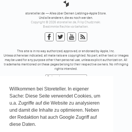
storeteller.de — Alles über Deinen Lieblings-Apple Store.
Und alle anderen, die es noch werden.
Copyright © 2026 storeteller.de, Filip Chudzinski.
Bestimmte Rechte vorbehalten.
This site is in no way authorized, approved, or endorsed by Apple, Inc.
Unless otherwise indicated, all materials are copyrighted. No part, either text or images
may be used for any purpose other than personal use, unless explicit authorization. All
trademarks mentioned on these pages belong to their respective owners. No infringing
rights intended.
Powered by
Translate
Willkommen bei Storeteller. In eigener
Sache: Diese Seite verwendet Cookies, um
u.a. Zugriffe auf die Website zu analysieren
und damit die Inhalte zu optimieren. Neben
der Redaktion hat auch Google Zugriff auf
diese Daten.