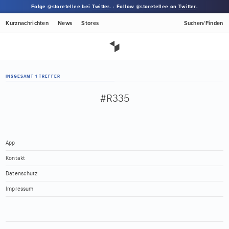
Folge @storetellee bei
Twitter
. · Follow @storetellee on
Twitter
.
Kurznachrichten
News
Stores
Suchen/Finden
INSGESAMT 1 TREFFER
#R335
App
Kontakt
Datenschutz
Impressum