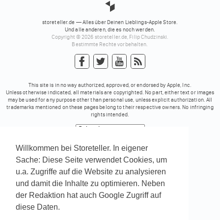
storeteller.de — Alles über Deinen Lieblings-Apple Store.
Und alle anderen, die es noch werden.
Copyright © 2026 storeteller.de, Filip Chudzinski.
Bestimmte Rechte vorbehalten.
This site is in no way authorized, approved, or endorsed by Apple, Inc.
Unless otherwise indicated, all materials are copyrighted. No part, either text or images
may be used for any purpose other than personal use, unless explicit authorization. All
trademarks mentioned on these pages belong to their respective owners. No infringing
rights intended.
Powered by
Translate
Willkommen bei Storeteller. In eigener
Sache: Diese Seite verwendet Cookies, um
u.a. Zugriffe auf die Website zu analysieren
und damit die Inhalte zu optimieren. Neben
der Redaktion hat auch Google Zugriff auf
diese Daten.