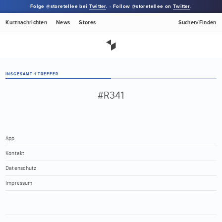
Folge @storetellee bei
Twitter
. · Follow @storetellee on
Twitter
.
Kurznachrichten
News
Stores
Suchen/Finden
INSGESAMT 1 TREFFER
#R341
App
Kontakt
Datenschutz
Impressum