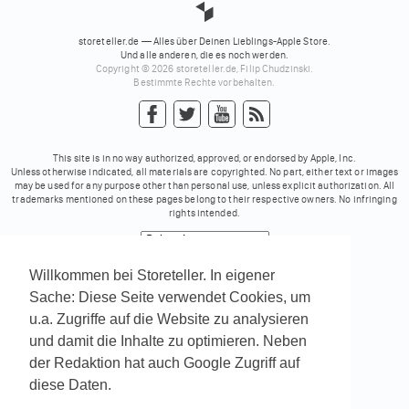
storeteller.de — Alles über Deinen Lieblings-Apple Store.
Und alle anderen, die es noch werden.
Copyright © 2026 storeteller.de, Filip Chudzinski.
Bestimmte Rechte vorbehalten.
This site is in no way authorized, approved, or endorsed by Apple, Inc.
Unless otherwise indicated, all materials are copyrighted. No part, either text or images
may be used for any purpose other than personal use, unless explicit authorization. All
trademarks mentioned on these pages belong to their respective owners. No infringing
rights intended.
Powered by
Translate
Willkommen bei Storeteller. In eigener
Sache: Diese Seite verwendet Cookies, um
u.a. Zugriffe auf die Website zu analysieren
und damit die Inhalte zu optimieren. Neben
der Redaktion hat auch Google Zugriff auf
diese Daten.