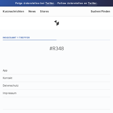
Folge @storetellee bei
Twitter
. · Follow @storetellee on
Twitter
.
Kurznachrichten
News
Stores
Suchen/Finden
INSGESAMT 1 TREFFER
#R348
App
Kontakt
Datenschutz
Impressum