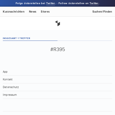
Folge @storetellee bei
Twitter
. · Follow @storetellee on
Twitter
.
Kurznachrichten
News
Stores
Suchen/Finden
INSGESAMT 1 TREFFER
#R395
App
Kontakt
Datenschutz
Impressum