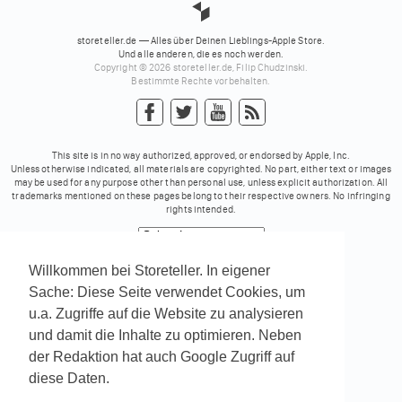
storeteller.de — Alles über Deinen Lieblings-Apple Store.
Und alle anderen, die es noch werden.
Copyright © 2026 storeteller.de, Filip Chudzinski.
Bestimmte Rechte vorbehalten.
This site is in no way authorized, approved, or endorsed by Apple, Inc.
Unless otherwise indicated, all materials are copyrighted. No part, either text or images
may be used for any purpose other than personal use, unless explicit authorization. All
trademarks mentioned on these pages belong to their respective owners. No infringing
rights intended.
Powered by
Translate
Willkommen bei Storeteller. In eigener
Sache: Diese Seite verwendet Cookies, um
u.a. Zugriffe auf die Website zu analysieren
und damit die Inhalte zu optimieren. Neben
der Redaktion hat auch Google Zugriff auf
diese Daten.