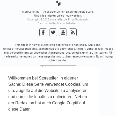
storeteller.de — Alles über Deinen Lieblings-Apple Store.
Und alle anderen, die es noch werden.
Copyright © 2026 storeteller.de, Filip Chudzinski.
Bestimmte Rechte vorbehalten.
This site is in no way authorized, approved, or endorsed by Apple, Inc.
Unless otherwise indicated, all materials are copyrighted. No part, either text or images
may be used for any purpose other than personal use, unless explicit authorization. All
trademarks mentioned on these pages belong to their respective owners. No infringing
rights intended.
Powered by
Translate
Willkommen bei Storeteller. In eigener
Sache: Diese Seite verwendet Cookies, um
u.a. Zugriffe auf die Website zu analysieren
und damit die Inhalte zu optimieren. Neben
der Redaktion hat auch Google Zugriff auf
diese Daten.