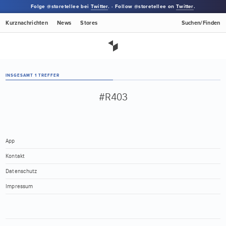
Folge @storetellee bei
Twitter
. · Follow @storetellee on
Twitter
.
Kurznachrichten
News
Stores
Suchen/Finden
INSGESAMT 1 TREFFER
#R403
App
Kontakt
Datenschutz
Impressum