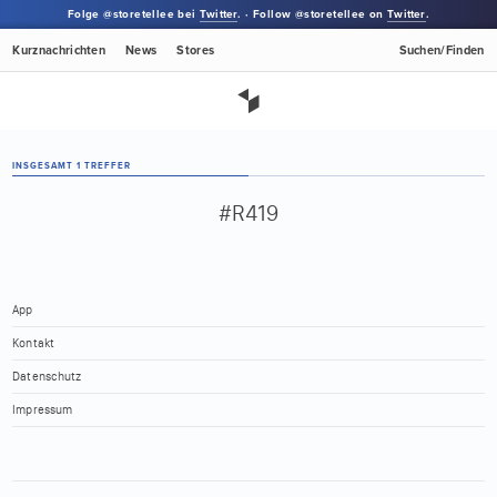
Folge @storetellee bei
Twitter
. · Follow @storetellee on
Twitter
.
Kurznachrichten
News
Stores
Suchen/Finden
INSGESAMT 1 TREFFER
#R419
App
Kontakt
Datenschutz
Impressum