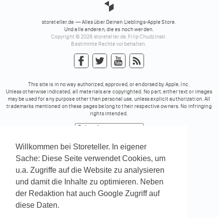
storeteller.de — Alles über Deinen Lieblings-Apple Store.
Und alle anderen, die es noch werden.
Copyright © 2026 storeteller.de, Filip Chudzinski.
Bestimmte Rechte vorbehalten.
This site is in no way authorized, approved, or endorsed by Apple, Inc.
Unless otherwise indicated, all materials are copyrighted. No part, either text or images
may be used for any purpose other than personal use, unless explicit authorization. All
trademarks mentioned on these pages belong to their respective owners. No infringing
rights intended.
Powered by
Translate
Willkommen bei Storeteller. In eigener
Sache: Diese Seite verwendet Cookies, um
u.a. Zugriffe auf die Website zu analysieren
und damit die Inhalte zu optimieren. Neben
der Redaktion hat auch Google Zugriff auf
diese Daten.