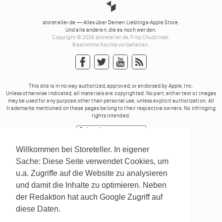
storeteller.de — Alles über Deinen Lieblings-Apple Store.
Und alle anderen, die es noch werden.
Copyright © 2026 storeteller.de, Filip Chudzinski.
Bestimmte Rechte vorbehalten.
This site is in no way authorized, approved, or endorsed by Apple, Inc.
Unless otherwise indicated, all materials are copyrighted. No part, either text or images
may be used for any purpose other than personal use, unless explicit authorization. All
trademarks mentioned on these pages belong to their respective owners. No infringing
rights intended.
Powered by
Translate
Willkommen bei Storeteller. In eigener
Sache: Diese Seite verwendet Cookies, um
u.a. Zugriffe auf die Website zu analysieren
und damit die Inhalte zu optimieren. Neben
der Redaktion hat auch Google Zugriff auf
diese Daten.