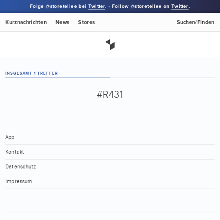
Folge @storetellee bei
Twitter
. · Follow @storetellee on
Twitter
.
Kurznachrichten
News
Stores
Suchen/Finden
INSGESAMT 1 TREFFER
#R431
App
Kontakt
Datenschutz
Impressum