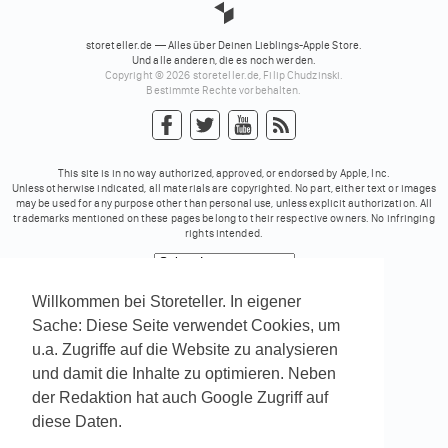
storeteller.de — Alles über Deinen Lieblings-Apple Store.
Und alle anderen, die es noch werden.
Copyright © 2026 storeteller.de, Filip Chudzinski.
Bestimmte Rechte vorbehalten.
This site is in no way authorized, approved, or endorsed by Apple, Inc.
Unless otherwise indicated, all materials are copyrighted. No part, either text or images
may be used for any purpose other than personal use, unless explicit authorization. All
trademarks mentioned on these pages belong to their respective owners. No infringing
rights intended.
Powered by
Translate
Willkommen bei Storeteller. In eigener
Sache: Diese Seite verwendet Cookies, um
u.a. Zugriffe auf die Website zu analysieren
und damit die Inhalte zu optimieren. Neben
der Redaktion hat auch Google Zugriff auf
diese Daten.