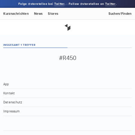
Folge @storetellee bei
Twitter
. · Follow @storetellee on
Twitter
.
Kurznachrichten
News
Stores
Suchen/Finden
INSGESAMT 1 TREFFER
#R450
App
Kontakt
Datenschutz
Impressum