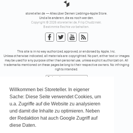
storeteller.de — Alles über Deinen Lieblings-Apple Store.
Und alle anderen, die es noch werden.
Copyright © 2026 storeteller.de, Filip Chudzinski.
Bestimmte Rechte vorbehalten.
This site is in no way authorized, approved, or endorsed by Apple, Inc.
Unless otherwise indicated, all materials are copyrighted. No part, either text or images
may be used for any purpose other than personal use, unless explicit authorization. All
trademarks mentioned on these pages belong to their respective owners. No infringing
rights intended.
Powered by
Translate
Willkommen bei Storeteller. In eigener
Sache: Diese Seite verwendet Cookies, um
u.a. Zugriffe auf die Website zu analysieren
und damit die Inhalte zu optimieren. Neben
der Redaktion hat auch Google Zugriff auf
diese Daten.