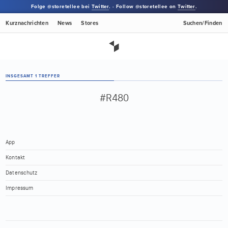
Folge @storetellee bei
Twitter
. · Follow @storetellee on
Twitter
.
Kurznachrichten
News
Stores
Suchen/Finden
INSGESAMT 1 TREFFER
#R480
App
Kontakt
Datenschutz
Impressum