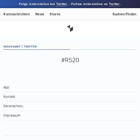
Folge @storetellee bei
Twitter
. · Follow @storetellee on
Twitter
.
Kurznachrichten
News
Stores
Suchen/Finden
INSGESAMT 1 TREFFER
#R520
App
Kontakt
Datenschutz
Impressum