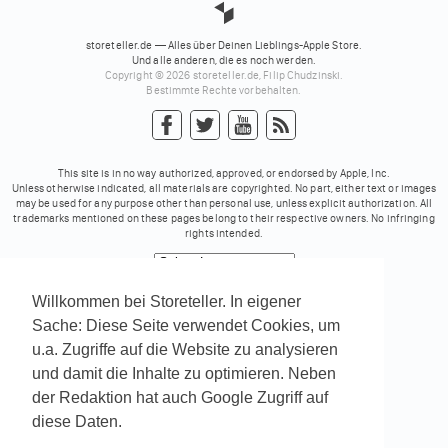
storeteller.de — Alles über Deinen Lieblings-Apple Store.
Und alle anderen, die es noch werden.
Copyright © 2026 storeteller.de, Filip Chudzinski.
Bestimmte Rechte vorbehalten.
This site is in no way authorized, approved, or endorsed by Apple, Inc.
Unless otherwise indicated, all materials are copyrighted. No part, either text or images
may be used for any purpose other than personal use, unless explicit authorization. All
trademarks mentioned on these pages belong to their respective owners. No infringing
rights intended.
Powered by
Translate
Willkommen bei Storeteller. In eigener
Sache: Diese Seite verwendet Cookies, um
u.a. Zugriffe auf die Website zu analysieren
und damit die Inhalte zu optimieren. Neben
der Redaktion hat auch Google Zugriff auf
diese Daten.