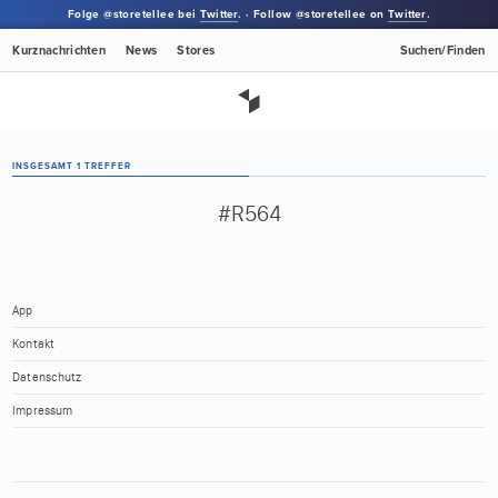
Folge @storetellee bei
Twitter
. · Follow @storetellee on
Twitter
.
Kurznachrichten
News
Stores
Suchen/Finden
INSGESAMT 1 TREFFER
#R564
App
Kontakt
Datenschutz
Impressum