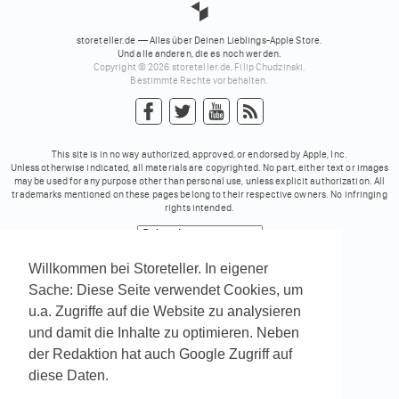
storeteller.de — Alles über Deinen Lieblings-Apple Store.
Und alle anderen, die es noch werden.
Copyright © 2026 storeteller.de, Filip Chudzinski.
Bestimmte Rechte vorbehalten.
This site is in no way authorized, approved, or endorsed by Apple, Inc.
Unless otherwise indicated, all materials are copyrighted. No part, either text or images
may be used for any purpose other than personal use, unless explicit authorization. All
trademarks mentioned on these pages belong to their respective owners. No infringing
rights intended.
Powered by
Translate
Willkommen bei Storeteller. In eigener
Sache: Diese Seite verwendet Cookies, um
u.a. Zugriffe auf die Website zu analysieren
und damit die Inhalte zu optimieren. Neben
der Redaktion hat auch Google Zugriff auf
diese Daten.