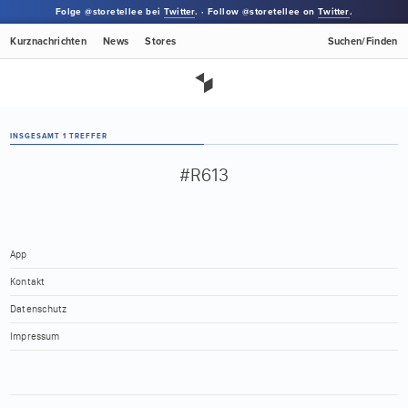
Folge @storetellee bei
Twitter
. · Follow @storetellee on
Twitter
.
Kurznachrichten
News
Stores
Suchen/Finden
INSGESAMT 1 TREFFER
#R613
App
Kontakt
Datenschutz
Impressum