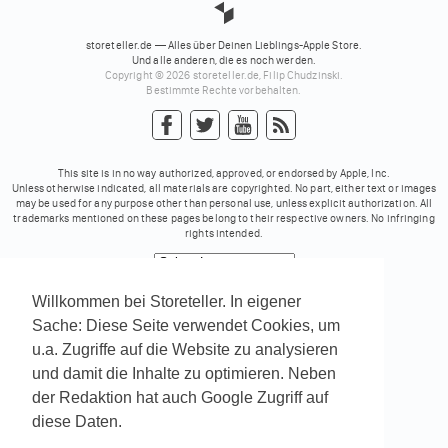
storeteller.de — Alles über Deinen Lieblings-Apple Store.
Und alle anderen, die es noch werden.
Copyright © 2026 storeteller.de, Filip Chudzinski.
Bestimmte Rechte vorbehalten.
This site is in no way authorized, approved, or endorsed by Apple, Inc.
Unless otherwise indicated, all materials are copyrighted. No part, either text or images
may be used for any purpose other than personal use, unless explicit authorization. All
trademarks mentioned on these pages belong to their respective owners. No infringing
rights intended.
Powered by
Translate
Willkommen bei Storeteller. In eigener
Sache: Diese Seite verwendet Cookies, um
u.a. Zugriffe auf die Website zu analysieren
und damit die Inhalte zu optimieren. Neben
der Redaktion hat auch Google Zugriff auf
diese Daten.