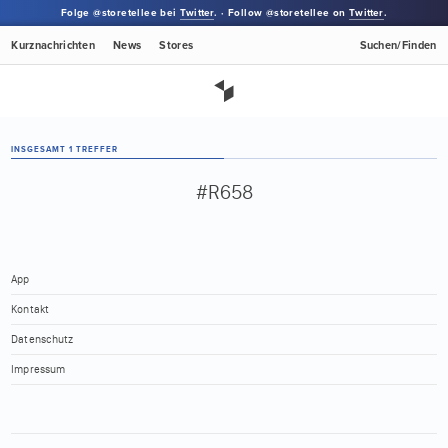
Folge @storetellee bei
Twitter
. · Follow @storetellee on
Twitter
.
Kurznachrichten
News
Stores
Suchen/Finden
INSGESAMT 1 TREFFER
#R658
App
Kontakt
Datenschutz
Impressum