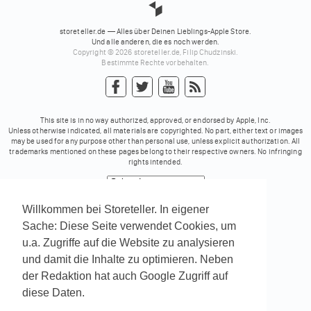
storeteller.de — Alles über Deinen Lieblings-Apple Store.
Und alle anderen, die es noch werden.
Copyright © 2026 storeteller.de, Filip Chudzinski.
Bestimmte Rechte vorbehalten.
This site is in no way authorized, approved, or endorsed by Apple, Inc.
Unless otherwise indicated, all materials are copyrighted. No part, either text or images
may be used for any purpose other than personal use, unless explicit authorization. All
trademarks mentioned on these pages belong to their respective owners. No infringing
rights intended.
Powered by
Translate
Willkommen bei Storeteller. In eigener
Sache: Diese Seite verwendet Cookies, um
u.a. Zugriffe auf die Website zu analysieren
und damit die Inhalte zu optimieren. Neben
der Redaktion hat auch Google Zugriff auf
diese Daten.