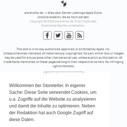
storeteller.de — Alles über Deinen Lieblings-Apple Store.
Und alle anderen, die es noch werden.
Copyright © 2026 storeteller.de, Filip Chudzinski.
Bestimmte Rechte vorbehalten.
This site is in no way authorized, approved, or endorsed by Apple, Inc.
Unless otherwise indicated, all materials are copyrighted. No part, either text or images
may be used for any purpose other than personal use, unless explicit authorization. All
trademarks mentioned on these pages belong to their respective owners. No infringing
rights intended.
Powered by
Translate
Willkommen bei Storeteller. In eigener
Sache: Diese Seite verwendet Cookies, um
u.a. Zugriffe auf die Website zu analysieren
und damit die Inhalte zu optimieren. Neben
der Redaktion hat auch Google Zugriff auf
diese Daten.