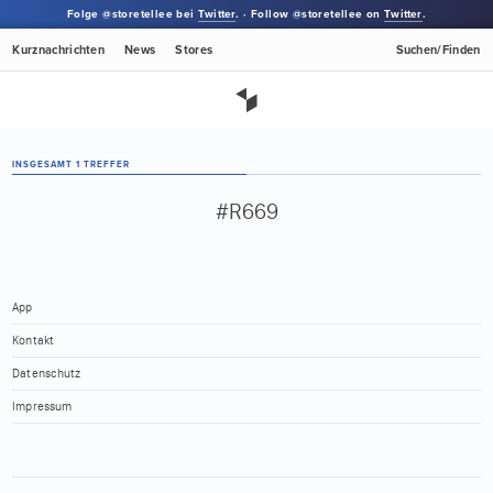
Folge @storetellee bei
Twitter
. · Follow @storetellee on
Twitter
.
Kurznachrichten
News
Stores
Suchen/Finden
INSGESAMT 1 TREFFER
#R669
App
Kontakt
Datenschutz
Impressum