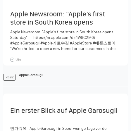
Apple Newsroom: "Apple’s first
store in South Korea opens
Saturday"
Apple Newsroom: "Apple’s first store in South Korea opens
Saturday" — https://nr.apple.com/dE4W8C2M6t
#AppleGarosugil #Apple가로수길 #AppleStore #애플스토어
"We’re thrilled to open a new home for our customers in the
vibrant city of Seoul...
Uhr
Apple Garosugil
R692
Ein erster Blick auf Apple Garosugil
반가워요 · Apple Garosugil in Seoul wenige Tage vor der