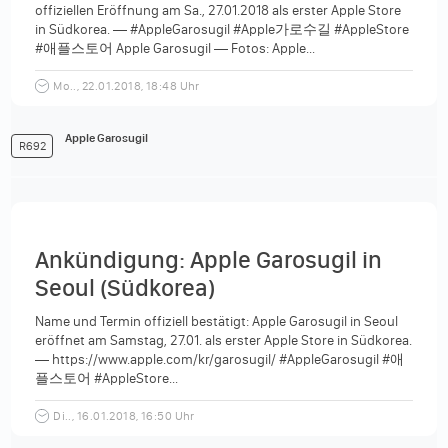
offiziellen Eröffnung am Sa., 27.01.2018 als erster Apple Store
in Südkorea. — #AppleGarosugil #Apple가로수길 #AppleStore
#애플스토어 Apple Garosugil — Fotos: Apple...
Mo.., 22.01.2018, 18:48 Uhr
Apple Garosugil
R692
Ankündigung: Apple Garosugil in
Seoul (Südkorea)
Name und Termin offiziell bestätigt: Apple Garosugil in Seoul
eröffnet am Samstag, 27.01. als erster Apple Store in Südkorea.
— https://www.apple.com/kr/garosugil/ #AppleGarosugil #애
플스토어 #AppleStore...
Di.., 16.01.2018, 16:50 Uhr