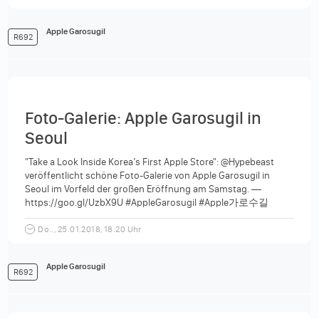
Apple Garosugil
R692
Foto-Galerie: Apple Garosugil in
Seoul
"Take a Look Inside Korea’s First Apple Store": @Hypebeast
veröffentlicht schöne Foto-Galerie von Apple Garosugil in
Seoul im Vorfeld der großen Eröffnung am Samstag. —
https://goo.gl/UzbX9U #AppleGarosugil #Apple가로수길
#AppleStore #애플스토어 Foto: Seunghoon...
Do.., 25.01.2018, 18:20 Uhr
Apple Garosugil
R692