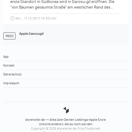
erste Standort in Südkorea wird in Garosu-gil eröffnen. Die
"von Bäumen gesäumte Straße" am westlichen Rand des...
Mo.., 11.12.2017, 14:50 Uhr
Apple Garosugil
R692
App
Kontakt
Datenschutz
Impressum
storeteller.de — Alles über Deinen Lieblings-Apple Store.
Und alle anderen, die es noch werden.
Copyright © 2026 storeteller.de, Filip Chudzinski.