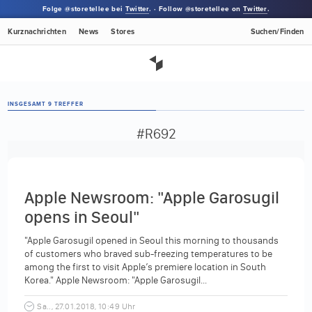
Folge @storetellee bei
Twitter
. · Follow @storetellee on
Twitter
.
Kurznachrichten
News
Stores
Suchen/Finden
INSGESAMT 9 TREFFER
#R692
Apple Newsroom: "Apple Garosugil
opens in Seoul"
"Apple Garosugil opened in Seoul this morning to thousands
of customers who braved sub-freezing temperatures to be
among the first to visit Apple’s premiere location in South
Korea." Apple Newsroom: "Apple Garosugil...
Sa.., 27.01.2018, 10:49 Uhr