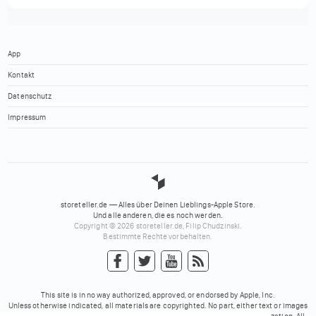
App
Kontakt
Datenschutz
Impressum
storeteller.de — Alles über Deinen Lieblings-Apple Store.
Und alle anderen, die es noch werden.
Copyright © 2026 storeteller.de, Filip Chudzinski.
Bestimmte Rechte vorbehalten.
This site is in no way authorized, approved, or endorsed by Apple, Inc.
Unless otherwise indicated, all materials are copyrighted. No part, either text or images