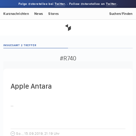
Folge @storetellee bei
Twitter
. · Follow @storetellee on
Twitter
.
Kurznachrichten
News
Stores
Suchen/Finden
INSGESAMT 2 TREFFER
#R740
Apple Antara
...
So.., 15.09.2019, 21:19 Uhr