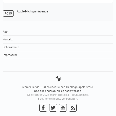
Apple Michigan Avenue
R035
App
Kontakt
Datenschutz
Impressum
storeteller.de — Alles über Deinen Lieblings-Apple Store.
Und alle anderen, die es noch werden.
Copyright © 2026 storeteller.de, Filip Chudzinski.
Bestimmte Rechte vorbehalten.