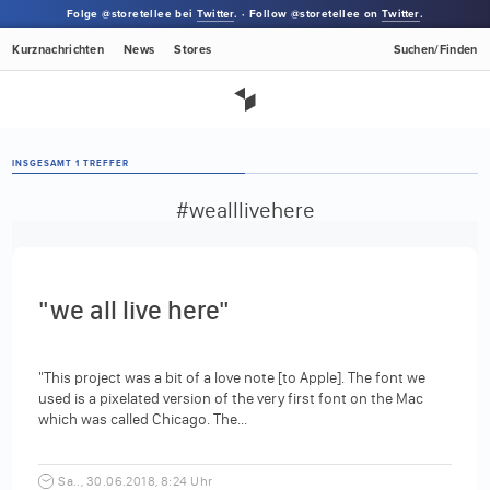
Folge @storetellee bei
Twitter
. · Follow @storetellee on
Twitter
.
Kurznachrichten
News
Stores
Suchen/Finden
INSGESAMT 1 TREFFER
#wealllivehere
"we all live here"
"This project was a bit of a love note [to Apple]. The font we
used is a pixelated version of the very first font on the Mac
which was called Chicago. The...
Sa.., 30.06.2018, 8:24 Uhr