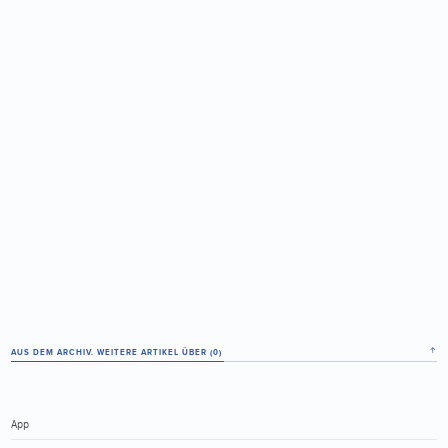
↑
AUS DEM ARCHIV. WEITERE ARTIKEL ÜBER (
0
)
App