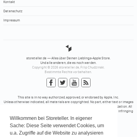
Kontakt
Datenschutz
Impressum
storeteller.de — Alles über Deinen Lieblings-Apple Store.
Und alle anderen, die es noch werden.
Copyright © 2026 storeteller.de, Filip Chudzinski.
Bestimmte Rechte vorbehalten.
This site is in no way authorized, approved, or endorsed by Apple, Inc.
Unless otherwise indicated, all materials are copyrighted. No part, either text or images
may be used for any purpose other than personal use, unless explicit authorization. All
trademarks mentioned on these pages belong to their respective owners. No infringing
rights intended.
Willkommen bei Storeteller. In eigener
Sache: Diese Seite verwendet Cookies, um
Powered by
Translate
u.a. Zugriffe auf die Website zu analysieren