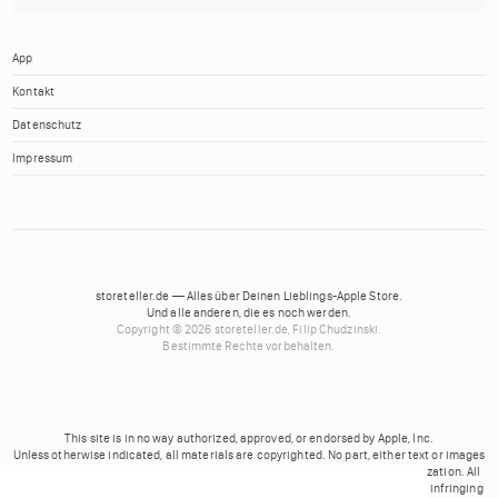
App
Kontakt
Datenschutz
Impressum
storeteller.de — Alles über Deinen Lieblings-Apple Store.
Und alle anderen, die es noch werden.
Copyright © 2026 storeteller.de, Filip Chudzinski.
Bestimmte Rechte vorbehalten.
This site is in no way authorized, approved, or endorsed by Apple, Inc.
Unless otherwise indicated, all materials are copyrighted. No part, either text or images
may be used for any purpose other than personal use, unless explicit authorization. All
trademarks mentioned on these pages belong to their respective owners. No infringing