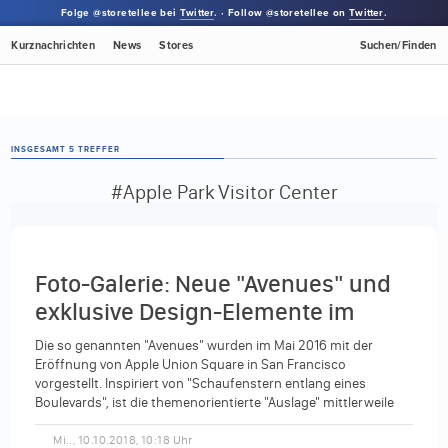
Folge @storetellee bei
Twitter
. · Follow @storetellee on
Twitter
.
Kurznachrichten
News
Stores
Suchen/Finden
INSGESAMT 5 TREFFER
#Apple Park Visitor Center
Foto-Galerie: Neue "Avenues" und
exklusive Design-Elemente im
Apple Park Visitor Center
Die so genannten "Avenues" wurden im Mai 2016 mit der
Eröffnung von Apple Union Square in San Francisco
vorgestellt. Inspiriert von "Schaufenstern entlang eines
Boulevards", ist die themenorientierte "Auslage" mittlerweile
ein fester...
Mi.., 10.10.2018, 10:18 Uhr