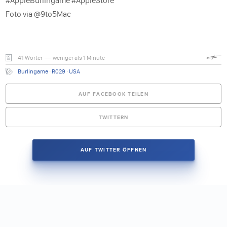
#AppleBurlingame #AppleStore
Foto via @9to5Mac
41 Wörter — weniger als 1 Minute
Burlingame
·
R029
·
USA
AUF FACEBOOK TEILEN
TWITTERN
AUF TWITTER ÖFFNEN