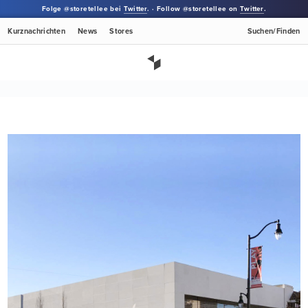
Folge @storetellee bei
Twitter
. · Follow @storetellee on
Twitter
.
Kurznachrichten
News
Stores
Suchen/Finden