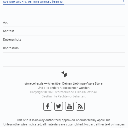
↑
AUS DEM ARCHIV. WEITERE ARTIKEL ÜBER (
0
)
App
Kontakt
Datenschutz
Impressum
storeteller.de — Alles über Deinen Lieblings-Apple Store.
Und alle anderen, die es noch werden.
Copyright © 2026 storeteller.de, Filip Chudzinski.
Bestimmte Rechte vorbehalten.
This site is in no way authorized, approved, or endorsed by Apple, Inc.
Unless otherwise indicated, all materials are copyrighted. No part, either text or images