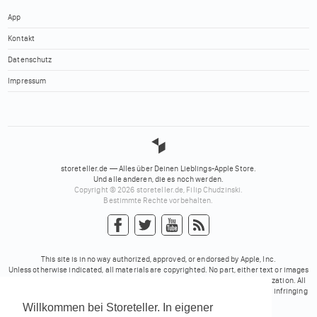
App
Kontakt
Datenschutz
Impressum
storeteller.de — Alles über Deinen Lieblings-Apple Store.
Und alle anderen, die es noch werden.
Copyright © 2026 storeteller.de, Filip Chudzinski.
Bestimmte Rechte vorbehalten.
This site is in no way authorized, approved, or endorsed by Apple, Inc.
Unless otherwise indicated, all materials are copyrighted. No part, either text or images
may be used for any purpose other than personal use, unless explicit authorization. All
trademarks mentioned on these pages belong to their respective owners. No infringing
rights intended.
Willkommen bei Storeteller. In eigener