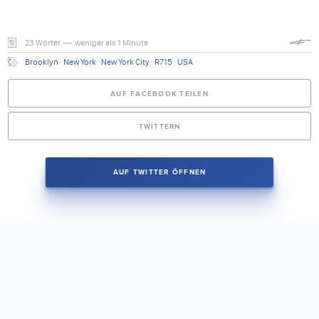
23 Wörter — weniger als 1 Minute
Brooklyn
·
New York
·
New York City
·
R715
·
USA
AUF FACEBOOK TEILEN
TWITTERN
AUF TWITTER ÖFFNEN