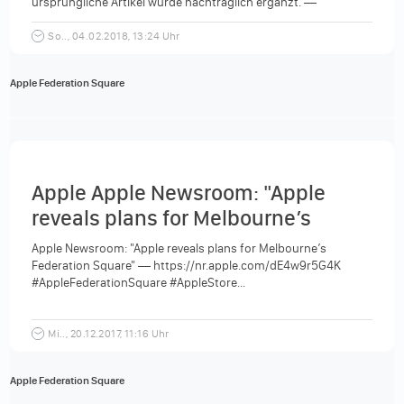
ursprüngliche Artikel wurde nachträglich ergänzt. —
https://storeteller.de/2017/12/hands-off-fed-square ·...
So.., 04.02.2018, 13:24 Uhr
Apple Federation Square
Apple Apple Newsroom: "Apple
reveals plans for Melbourne’s
Federation Square"
Apple Newsroom: "Apple reveals plans for Melbourne’s
Federation Square" — https://nr.apple.com/dE4w9r5G4K
#AppleFederationSquare #AppleStore...
Mi.., 20.12.2017, 11:16 Uhr
Apple Federation Square