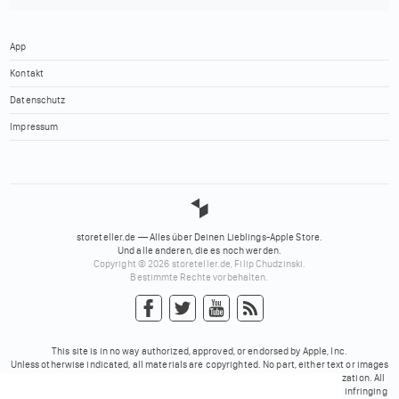
App
Kontakt
Datenschutz
Impressum
storeteller.de — Alles über Deinen Lieblings-Apple Store.
Und alle anderen, die es noch werden.
Copyright © 2026 storeteller.de, Filip Chudzinski.
Bestimmte Rechte vorbehalten.
This site is in no way authorized, approved, or endorsed by Apple, Inc.
Unless otherwise indicated, all materials are copyrighted. No part, either text or images
may be used for any purpose other than personal use, unless explicit authorization. All
trademarks mentioned on these pages belong to their respective owners. No infringing