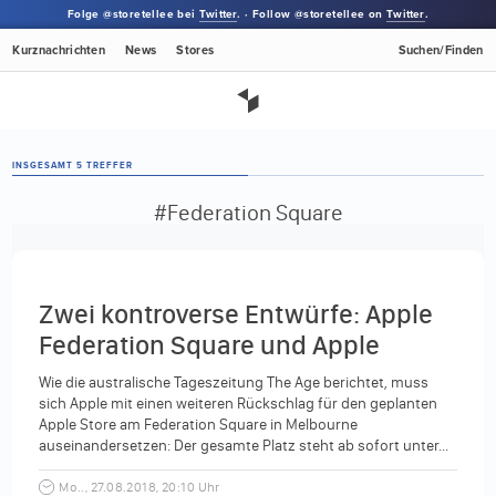
Folge @storetellee bei
Twitter
. · Follow @storetellee on
Twitter
.
Kurznachrichten
News
Stores
Suchen/Finden
INSGESAMT 5 TREFFER
#Federation Square
Zwei kontroverse Entwürfe: Apple
Federation Square und Apple
Kungsträdgården weiterhin in der
Wie die australische Tageszeitung The Age berichtet, muss
Kritik
sich Apple mit einen weiteren Rückschlag für den geplanten
Apple Store am Federation Square in Melbourne
auseinandersetzen: Der gesamte Platz steht ab sofort unter...
Mo.., 27.08.2018, 20:10 Uhr