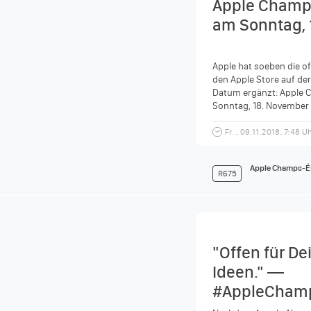
Apple Champs
am Sonntag, 
Apple hat soeben die of
den Apple Store auf der
Datum ergänzt: Apple 
Sonntag, 18. November 
bereits vor...
Fr.., 09.11.2018, 7:48 U
Apple Champs-É
R675
"Offen für De
Ideen." —
#AppleChamp