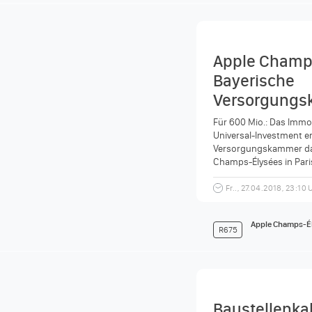
Apple Champs
Bayerische
Versorgungs
Für 600 Mio.: Das Imm
Universal-Investment e
Versorgungskammer das
Champs-Élysées in Paris
Rahmen der Pressemittei
Fr.., 27.04.2018, 23:10 
Apple Champs-É
R675
Baustellenka