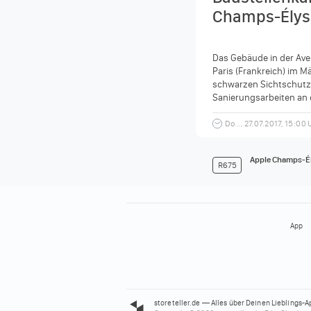
Champs-Élysé
Das Gebäude in der Ave
Paris (Frankreich) im M
schwarzen Sichtschutz.
Sanierungsarbeiten an
#AppleChampsÉlysées #
Do.., 27.07.2017, 15:00
Apple Champs-É
R675
App
storeteller.de — Alles über Deinen Lieblings-A