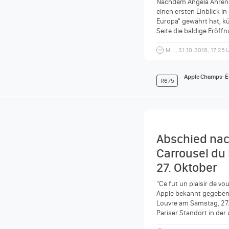
Nachdem Angela Ahrendt
einen ersten Einblick i
Europa" gewährt hat, kün
Seite die baldige Eröf
in...
Mi.., 31.10.2018, 17:25 
Apple Champs-É
R675
Abschied nac
Carrousel du
27. Oktober
"Ce fut un plaisir de vo
Apple bekannt gegeben 
Louvre am Samstag, 27.
Pariser Standort in der
Einkaufspassage...