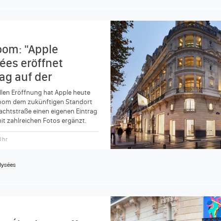
om: "Apple
es eröffnet
ag auf der
riser Allee"
ellen Eröffnung hat Apple heute
oom dem zukünftigen Standort
achtstraße einen eigenen Eintrag
t zahlreichen Fotos ergänzt.
 Uhr
lysées