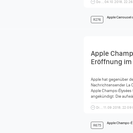
Do.., 04.10.2018, 22:2
Apple Carrousel 
R276
Apple Champs
Eröffnung i
Apple hat gegenüber d
Nachrichtensender La C
Apple Champs-Élysées 
angekündigt. Die aufw
Umbauarbeiten am hist
114 Avenue des Champs-
Di.., 11.09.2018, 22:09
Apple Champs-É
R675