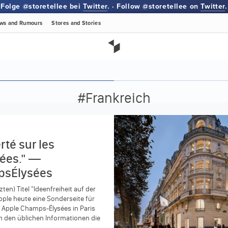
Folge @storetellee bei
Twitter
. · Follow @storetellee on
Twitter
.
ws
and Rumours
Stores
and Stories
#Frankreich
rté sur les
ées." —
sÉlysées
ten) Titel "Ideenfreiheit auf der
ple heute eine Sonderseite für
n Apple Champs-Élysées in Paris
en den üblichen Informationen die
es...