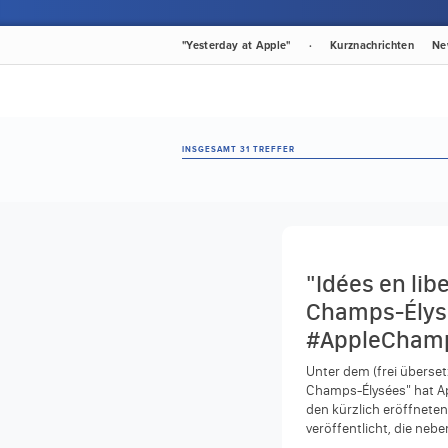
"Yesterday at Apple"
·
Kurznachrichten
Ne
INSGESAMT 31 TREFFER
"Idées en libe
Champs-Élys
#AppleChamp
Unter dem (frei übersetz
Champs-Élysées" hat Ap
den kürzlich eröffnete
veröffentlicht, die neb
vielen Besonderheiten d