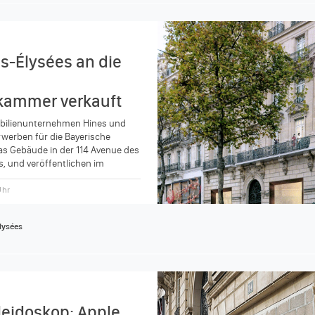
-Élysées an die
kammer verkauft
obilienunternehmen Hines und
rwerben für die Bayerische
 Gebäude in der 114 Avenue des
, und veröffentlichen im
lung eine Illustration vom...
Uhr
lysées
leidoskop: Apple