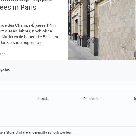
es in Paris
nue des Champs-Élysées 114 in
ärz diesen Jahres, noch ohne
 Mittlerweile haben die Bau- und
 der Fassade begonnen. —
AppleStore...
 Uhr
lysées
Kontakt
Datenschutz
I
pple Store.
Und alle anderen, die es noch werden.