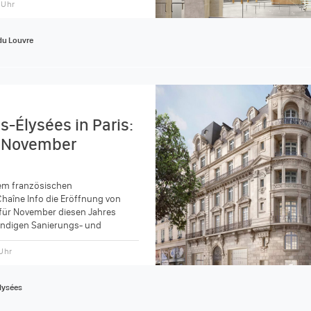
6 Uhr
du Louvre
-Élysées in Paris:
m November
em französischen
haîne Info die Eröffnung von
für November diesen Jahres
ändigen Sanierungs- und
orischen Gebäude in der
Élysées,...
 Uhr
lysées