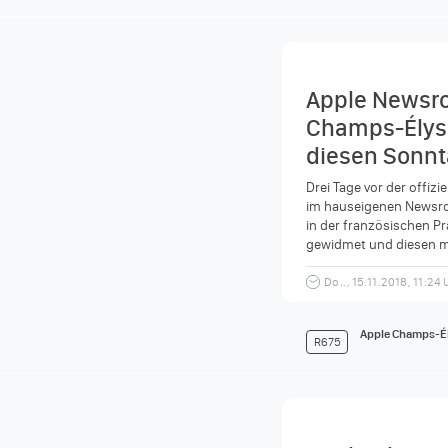
Apple Newsro
Champs-Élysé
diesen Sonnt
berühmten Pa
Drei Tage vor der offizi
im hauseigenen Newsr
in der französischen Pr
gewidmet und diesen mi
"Apple hat heute...
Do.., 15.11.2018, 11:24
Apple Champs-É
R675