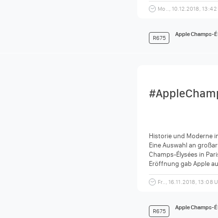
Mo.., 10.12.2018, 13:42
Apple Champs-É
R675
#AppleChamp
Historie und Moderne 
Eine Auswahl an großa
Champs-Élysées in Paris
Eröffnung gab Apple au
Möglichkeit, den opulen
Fr.., 16.11.2018, 13:08 
Apple Champs-É
R675