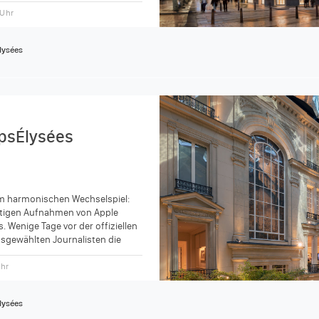
 Uhr
lysées
sÉlysées
im harmonischen Wechselspiel:
rtigen Aufnahmen von Apple
. Wenige Tage vor der offiziellen
sgewählten Journalisten die
ten Apple Store...
Uhr
lysées