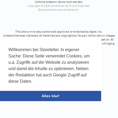
Und alle anderen, die es noch werden.
Copyright © 2026 storeteller.de, Filip Chudzinski.
Bestimmte Rechte vorbehalten.
This site is in no way authorized, approved, or endorsed by Apple, Inc.
Unless otherwise indicated, all materials are copyrighted. No part, either text or images
may be used for any purpose other than personal use, unless explicit authorization. All
trademarks mentioned on these pages belong to their respective owners. No infringing
rights intended.
Willkommen bei Storeteller. In eigener
Sache: Diese Seite verwendet Cookies, um
Powered by
Translate
u.a. Zugriffe auf die Website zu analysieren
und damit die Inhalte zu optimieren. Neben
der Redaktion hat auch Google Zugriff auf
diese Daten.
Alles klar!