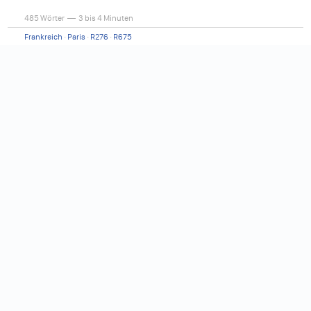
485 Wörter — 3 bis 4 Minuten
Frankreich
·
Paris
·
R276
·
R675